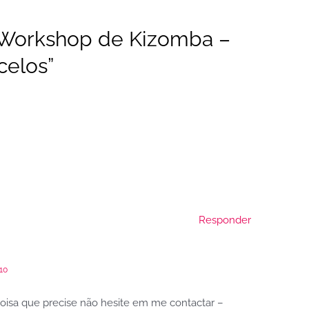
“Workshop de Kizomba –
celos”
Responder
10
coisa que precise não hesite em me contactar –