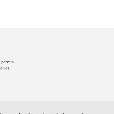
 prémio
a vez!