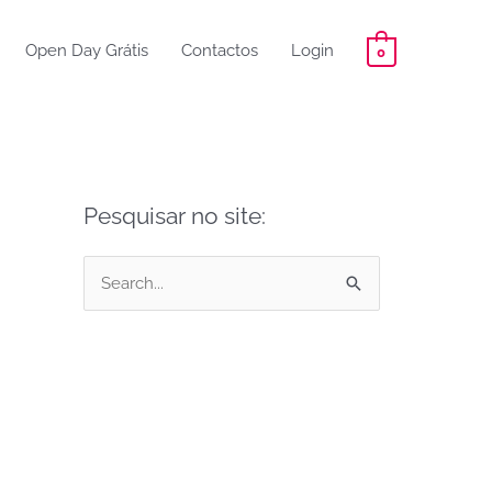
Open Day Grátis
Contactos
Login
0
Pesquisar no site:
P
e
s
q
u
i
s