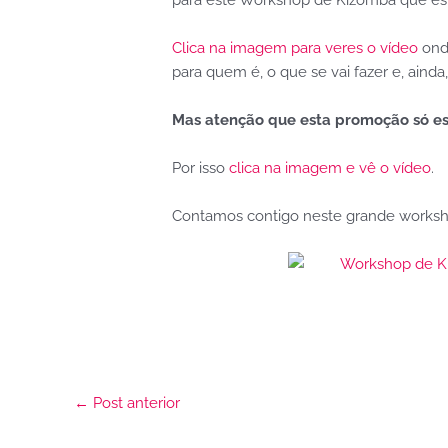
para este Workshop de Kizomba que est
Clica na imagem para veres o vídeo
ond
para quem é, o que se vai fazer e, aind
Mas atenção que esta promoção só es
Por isso
clica na imagem e vê o vídeo
.
Contamos contigo neste grande works
←
Post anterior