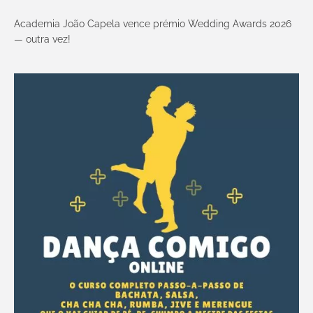
Academia João Capela vence prémio Wedding Awards 2026
— outra vez!