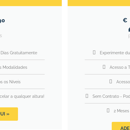
90
€
s
 Dias Gratuitamente
Experimente du
s Modalidades
Acesso a 
s os Níveis
Acesso
elar a qualquer altura!
Sem Contrato - Pod
2 Meses
UI »
ADE