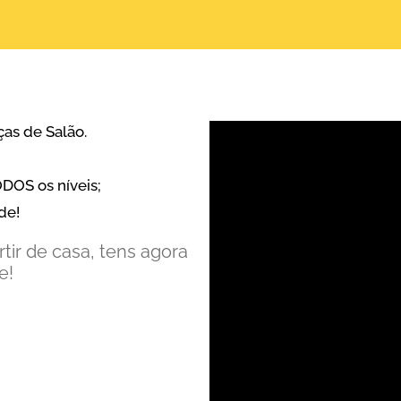
ças de Salão.
DOS os níveis;
de!
tir de casa, tens agora
e!