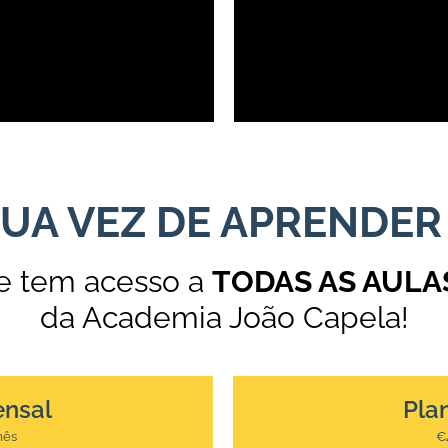
UA VEZ DE APRENDER A
 e tem acesso a
TODAS AS AULA
da Academia João Capela!
ensal
Pla
mês
€