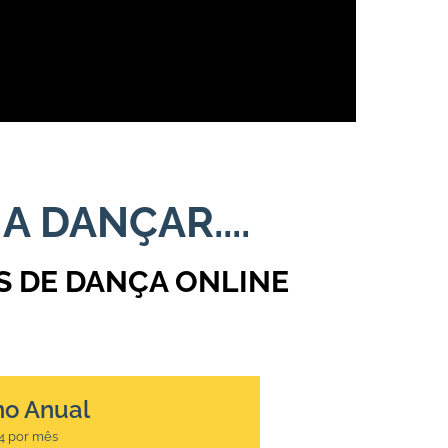
 DANÇAR....
S DE DANÇA ONLINE
no Anual
4 por mês