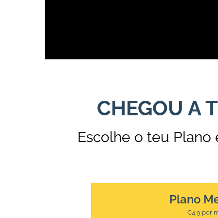
CHEGOU A T
Escolhe o teu Plano
Plano M
€4,9 por 