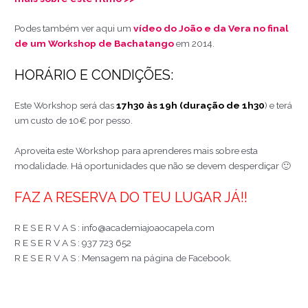
Podes também ver aqui um
vídeo do João e da Vera no final
de um Workshop de Bachatango
em 2014.
HORÁRIO E CONDIÇÕES:
Este Workshop será das
17h30 às 19h (duração de 1h30
) e terá
um custo de 10€ por pesso.
Aproveita este Workshop para aprenderes mais sobre esta
modalidade. Há oportunidades que não se devem desperdiçar 🙂
FAZ A RESERVA DO TEU LUGAR JÁ!!
R E S E R V A S : info@academiajoaocapela.co
m
R E S E R V A S : 937 723 652
R E S E R V A S : Mensagem na página de Facebook.