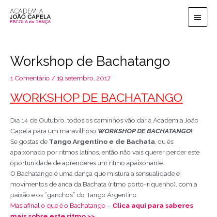
Ir
Men
para
o
princ
conteúdo
Workshop de Bachatango
1 Comentário
/
19 setembro, 2017
WORKSHOP DE BACHATANGO
Dia 14 de Outubro, todos os caminhos vão dar à Academia João
Capela para um maravilhoso
WORKSHOP DE BACHATANGO
!
Se gostas de
Tango Argentino e de Bachata
, ou és
apaixonado por ritmos latinos, então não vais querer perder este
oportunidade de aprenderes um ritmo apaixonante.
O Bachatango é uma dança que mistura a sensualidade e
movimentos de anca da Bachata (ritmo porto-riquenho), com a
paixão e os “ganchos” do Tango Argentino
Mas afinal o que é o Bachatango
–
Clica aqui para saberes
mais sobre este ritmo >>