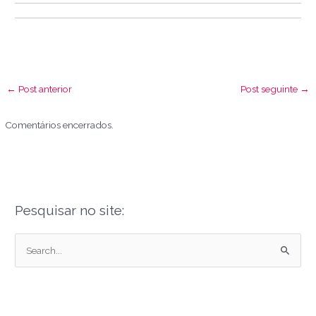
←
Post anterior
Post seguinte
→
Comentários encerrados.
Pesquisar no site:
P
e
s
q