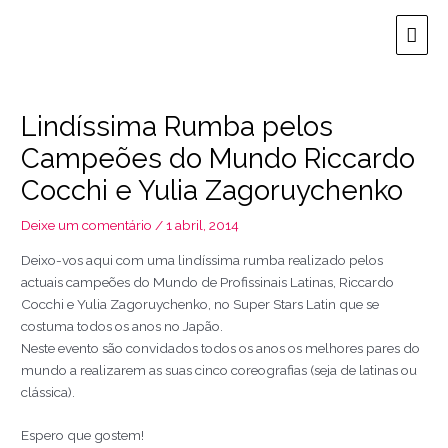
Ir
Men
para
o
prin
conteúdo
Lindíssima Rumba pelos
Campeões do Mundo Riccardo
Cocchi e Yulia Zagoruychenko
Deixe um comentário
/
1 abril, 2014
Deixo-vos aqui com uma lindíssima rumba realizado pelos
actuais campeões do Mundo de Profissinais Latinas, Riccardo
Cocchi e Yulia Zagoruychenko, no Super Stars Latin que se
costuma todos os anos no Japão.
Neste evento são convidados todos os anos os melhores pares do
mundo a realizarem as suas cinco coreografias (seja de latinas ou
clássica).
Espero que gostem!