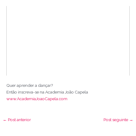
Quer aprender a dançar?
Então inscreva-se na Academia João Capela
www.AcademiaJoaoCapela.com
←
Post anterior
Post seguinte
→