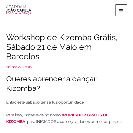
Ir
Men
para
o
princ
conteúdo
Workshop de Kizomba Grátis,
Sábado 21 de Maio em
Barcelos
16 maio, 2016
Queres aprender a dançar
Kizomba?
Então este Sábado tens a tua oportunidade.
Para isso, inscreve-te no nosso
WORKSHOP GRÁTIS DE
KIZOMBA
, para INICIADOS e começa a dar os primeiros passos: