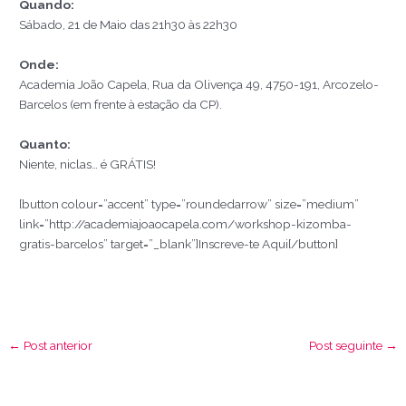
Quando:
Sábado, 21 de Maio das 21h30 às 22h30
Onde:
Academia João Capela, Rua da Olivença 49, 4750-191, Arcozelo-
Barcelos (em frente à estação da CP).
Quanto:
Niente, niclas… é GRÁTIS!
[button colour=”accent” type=”roundedarrow” size=”medium”
link=”http://academiajoaocapela.com/workshop-kizomba-
gratis-barcelos” target=”_blank”]Inscreve-te Aqui[/button]
←
Post anterior
Post seguinte
→