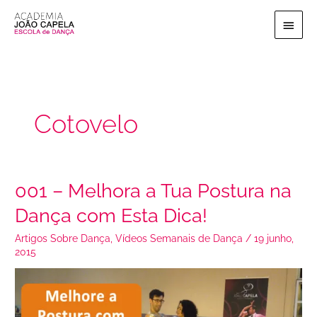
Ir
Menu
para
o
princi
conteúdo
Cotovelo
001 – Melhora a Tua Postura na
001
–
Dança com Esta Dica!
Melhora
a
Artigos Sobre Dança
,
Vídeos Semanais de Dança
/
19 junho,
Tua
2015
Postura
na
Dança
com