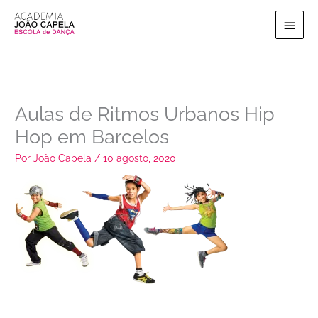
Ir
Menu
para
o
princi
conteúdo
Aulas de Ritmos Urbanos Hip
Hop em Barcelos
Por
João Capela
/
10 agosto, 2020