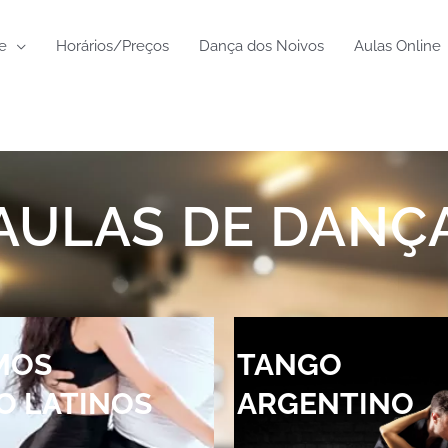
e
Horários/Preços
Dança dos Noivos
Aulas Online
AULAS DE DANÇ
MOS
TANGO
O LATINOS
ARGENTINO