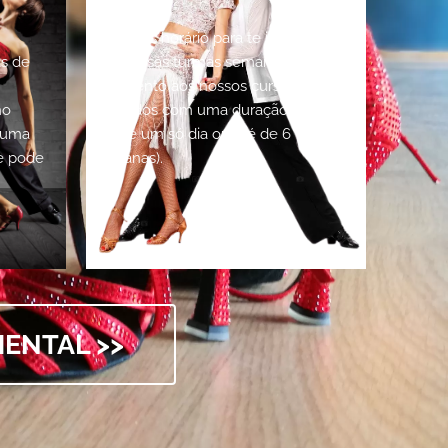
Não tens horário para te inscreveres
s de
nas nossas turmas semanais, então
fica atento aos nossos cursos
mo
fechados com uma duração (podem
e uma
ser de um só dia ou até de 6
e pode
semanas).
ENTAL >>