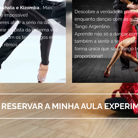
Bachata e Kizomba
… Mais
Descobre a verdadeira paixão
 é impossível!
enquanto danças com as aula
eres atirar a sério na dança e
Tango Argentino.
ar na pista da próxima vez
Aprende não só a dançar co
res com os teus amigos então
também a sentir o teu par d
s ritmos são para ti!
forma única que só o Tango t
proporcionar!
RESERVAR A MINHA AULA EXPERIM