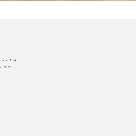
 prémio
a vez!