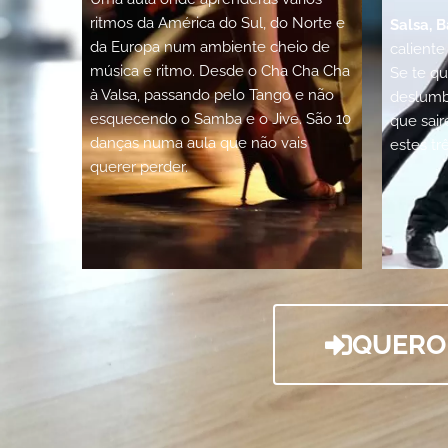
ritmos da América do Sul, do Norte e
Salsa, 
da Europa num ambiente cheio de
caliente
música e ritmo. Desde o Cha Cha Cha
Se te qu
à Valsa, passando pelo Tango e não
deslumbr
esquecendo o Samba e o Jive. São 10
que sai
danças numa aula que não vais
estes trê
querer perder.
QUERO 