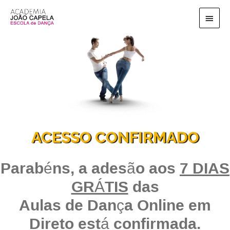
Ir
Menu
para
o
princi
conteúdo
ACESSO CONFIRMADO
Parabéns, a adesão aos
7 DIAS
GRÁTIS
das
Aulas de Dança Online em
Direto está confirmada.