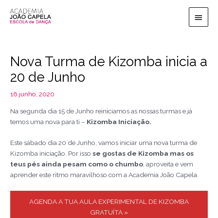
Ir
Men
para
o
princ
conteúdo
Nova Turma de Kizomba inicia a
20 de Junho
16 junho, 2020
Na segunda dia 15 de Junho reiniciamos as nossas turmas e já
temos uma nova para ti –
Kizomba Iniciação.
Este sábado dia 20 de Junho, vamos iniciar uma nova turma de
Kizomba iniciação. Por isso
se gostas de Kizomba mas os
teus pés ainda pesam como o chumbo
, aproveita e vem
aprender este ritmo maravilhoso com a Academia João Capela.
AGENDA A TUA AULA EXPERIMENTAL DE KIZOMBA
GRATUÍTA »