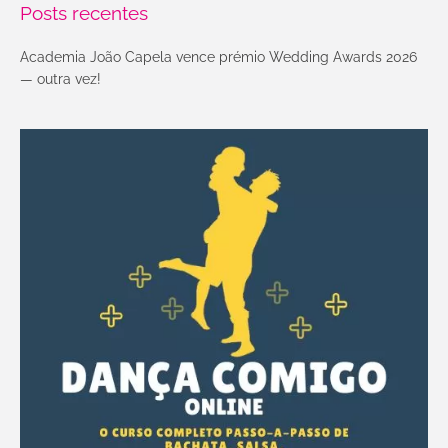
Posts recentes
Academia João Capela vence prémio Wedding Awards 2026
— outra vez!