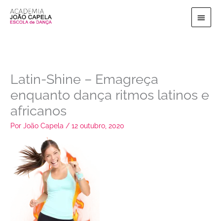
Ir
Menu
para
o
princi
conteúdo
Latin-Shine – Emagreça
enquanto dança ritmos latinos e
africanos
Por
João Capela
/
12 outubro, 2020