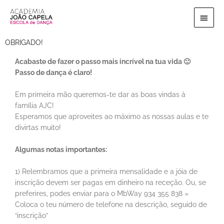
Ir
Menu
para
o
princi
conteúdo
OBRIGADO!
Acabaste de fazer o passo mais incrível na tua vida 🙂
Passo de dança é claro!
Em primeira mão queremos-te dar as boas vindas à
família AJC!
Esperamos que aproveites ao máximo as nossas aulas e te
divirtas muito!
Algumas notas importantes:
1) Relembramos que a primeira mensalidade e a jóia de
inscrição devem ser pagas em dinheiro na receção. Ou, se
preferires, podes enviar para o MbWay 934 355 838 »
Coloca o teu número de telefone na descrição, seguido de
“inscrição”