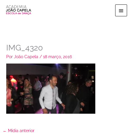
Ir
Menu
para
o
princi
conteúdo
IMG_4320
Por
João Capela
/
18 março, 2016
←
Mídia anterior