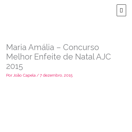
Ir
Men
para
o
prin
conteúdo
Maria Amália – Concurso
Melhor Enfeite de Natal AJC
2015
Por
João Capela
/
7 dezembro, 2015