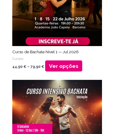
podem
ser
escolhidas
na
página
do
produto
Curso de Bachata Nível 1 — Jul 2026
Cursos
Ver opções
44,90
€
–
79,90
€
Faixa
Este
de
produto
preço:
tem
60,00 €
através
várias
110,00 €
variantes.
As
opções
podem