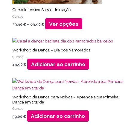
produto
Curso Intensivo Salsa – Iniciação
Cursos
Ver opções
39,90
€
–
69,90
€
Workshop de Dança – Dia dos Namorados
Cursos
Adicionar ao carrinho
49,90
€
Workshop de Dança para Noivos – Aprende a tua Primeira
Dança em 1 tarde
Cursos
Adicionar ao carrinho
59,00
€