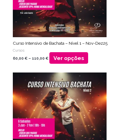
ser
escolhidas
na
página
do
produto
Curso Intensivo de Bachata – Nível 1 – Nov-Dez25
Cursos
Ver opções
60,00
€
–
110,00
€
Faixa
Este
de
produto
preço:
tem
60,00 €
através
várias
110,00 €
variantes.
As
opções
podem
ser
escolhidas