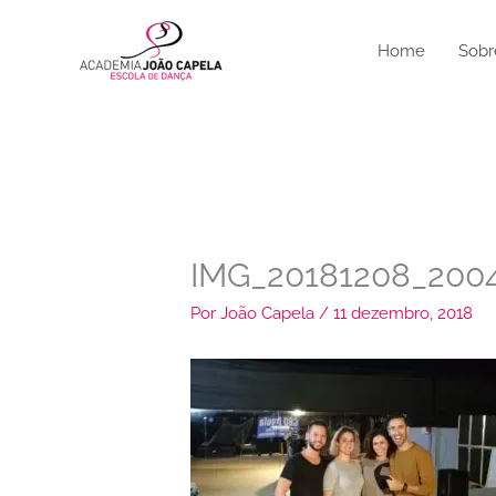
Ir
para
Home
Sobr
o
conteúdo
IMG_20181208_200
Por
João Capela
/
11 dezembro, 2018