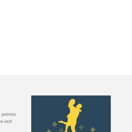
 prémio
a vez!