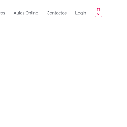
vos
Aulas Online
Contactos
Login
0