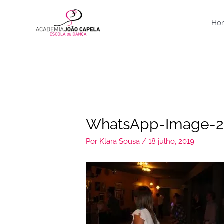
Ir
para
Ho
o
conteúdo
WhatsApp-Image-20
Por
Klara Sousa
/
18 julho, 2019