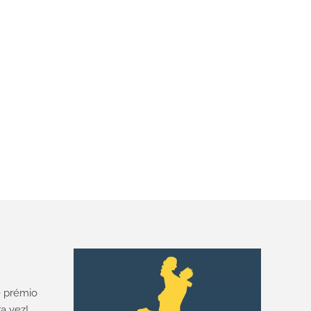
 prémio
a vez!