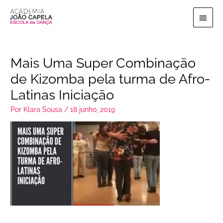
Ir
Menu
para
o
princi
conteúdo
Mais Uma Super Combinação
de Kizomba pela turma de Afro-
Latinas Iniciação
Por
Klara Sousa
/
18 junho, 2019