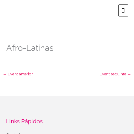
Ir
Men
para
o
prin
conteúdo
Afro-Latinas
←
Event anterior
Event seguinte
→
Links Rápidos