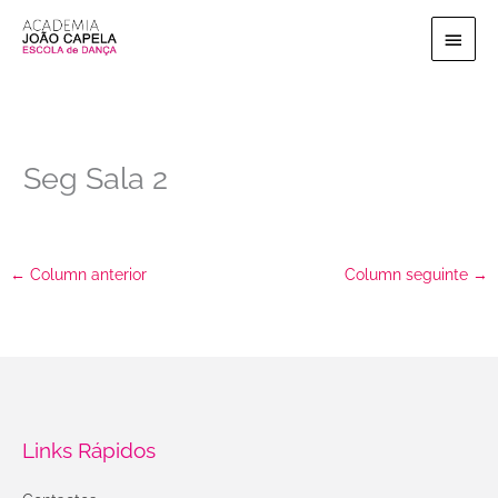
Ir
Menu
para
o
princi
conteúdo
Seg Sala 2
←
Column anterior
Column seguinte
→
Links Rápidos