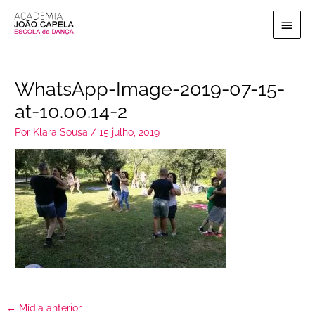
Ir
Menu
para
o
princi
conteúdo
WhatsApp-Image-2019-07-15-
at-10.00.14-2
Por
Klara Sousa
/
15 julho, 2019
←
Mídia anterior