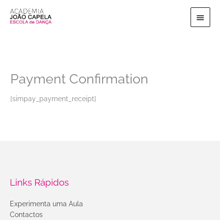
Ir
Menu
para
o
princi
conteúdo
Payment Confirmation
[simpay_payment_receipt]
Links Rápidos
Experimenta uma Aula
Contactos