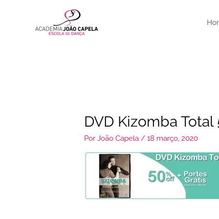
Ir
para
Ho
o
conteúdo
DVD Kizomba Total 5
Por
João Capela
/
18 março, 2020