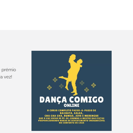
 prémio
a vez!