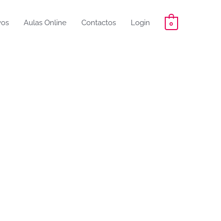
vos
Aulas Online
Contactos
Login
0