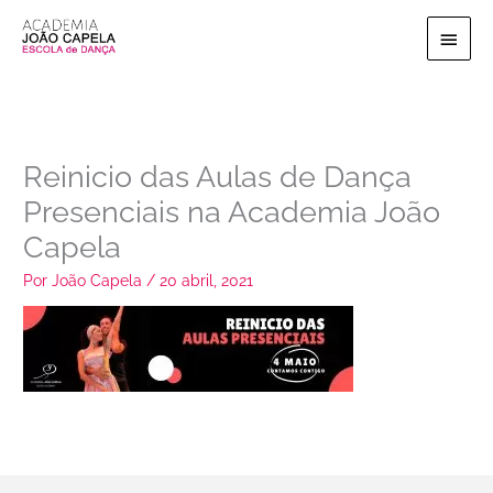
Ir
Menu
para
o
princi
conteúdo
Reinicio das Aulas de Dança
Presenciais na Academia João
Capela
Por
João Capela
/
20 abril, 2021