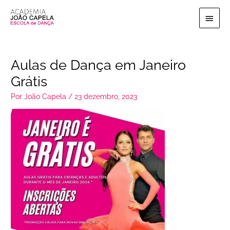
Ir
Menu
para
o
princi
conteúdo
Aulas de Dança em Janeiro
Grátis
Por
João Capela
/
23 dezembro, 2023