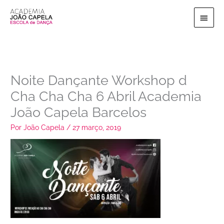
Ir
Menu
para
o
princi
conteúdo
Noite Dançante Workshop d
Cha Cha Cha 6 Abril Academia
João Capela Barcelos
Por
João Capela
/
27 março, 2019