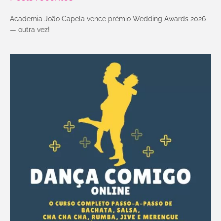
Academia João Capela vence prémio Wedding Awards 2026
— outra vez!