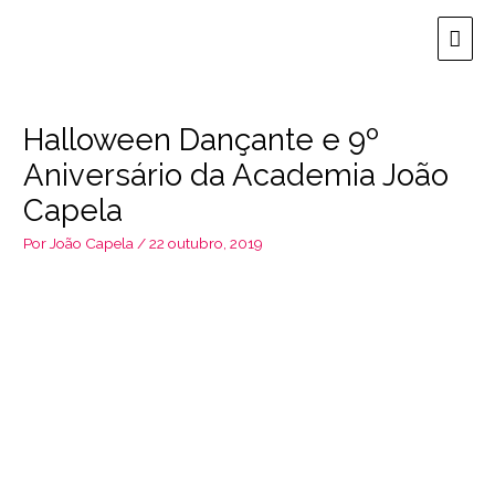
Ir
Men
para
o
prin
conteúdo
Halloween Dançante e 9º
Aniversário da Academia João
Capela
Por
João Capela
/
22 outubro, 2019