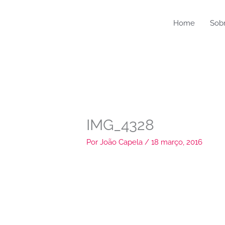
Ir
para
Home
Sob
o
conteúdo
IMG_4328
Por
João Capela
/
18 março, 2016