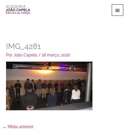
Ir
Menu
para
o
princi
conteúdo
IMG_4281
Por
João Capela
/
18 março, 2016
←
Mídia anterior