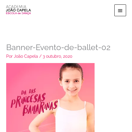
Ir
Menu
para
o
princi
conteúdo
Banner-Evento-de-ballet-02
Por
João Capela
/
3 outubro, 2020