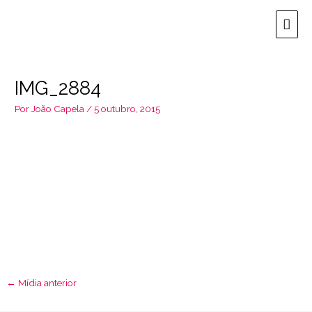
Ir
Men
para
o
prin
conteúdo
IMG_2884
Por
João Capela
/
5 outubro, 2015
←
Mídia anterior