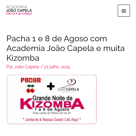
Ir
Menu
para
o
princi
conteúdo
Pacha 1 e 8 de Agoso com
Academia João Capela e muita
Kizomba
Por
João Capela
/
27 julho, 2015