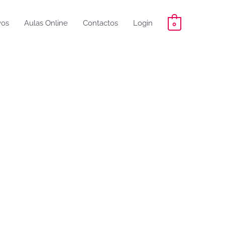
vos
Aulas Online
Contactos
Login
0