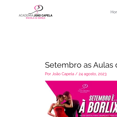
Ir
para
Ho
o
conteúdo
Setembro as Aulas d
Por
João Capela
/
24 agosto, 2023