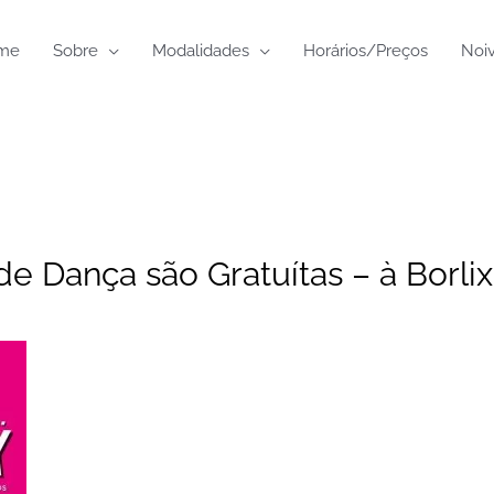
me
Sobre
Modalidades
Horários/Preços
Noi
e Dança são Gratuítas – à Borlix