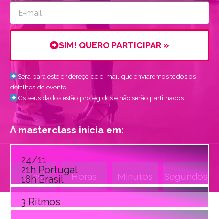
E-
mail
SIM! QUERO PARTICIPAR »
Será para este endereço de e-mail que enviaremos todos os
detalhes do evento.
Os seus dados estão protegidos e não serão partilhados.
A masterclass inicia em:
24/11
21h Portugal
Dias
Horas
Minutos
Segundos
18h Brasil
3 Ritmos