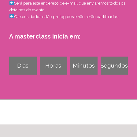
Será para este endereço de e-mail que enviaremos todos os
detalhes do evento.
Os seus dados estão protegidos e não serão partilhados.
A masterclass inicia em:
Dias
Horas
Minutos
Segundos