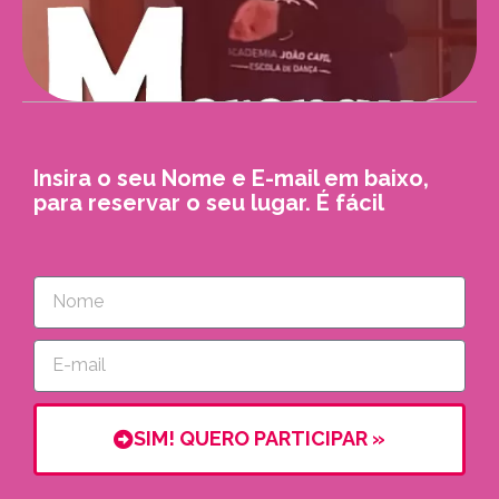
Insira o seu Nome e E-mail em baixo,
para reservar o seu lugar. É fácil
Nome
E-
mail
SIM! QUERO PARTICIPAR »