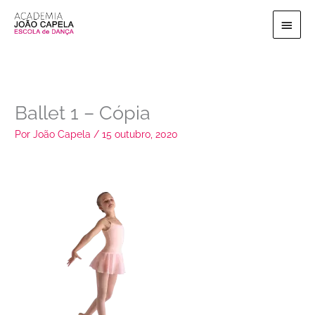
Ir
Menu
para
o
princi
conteúdo
Ballet 1 – Cópia
Por
João Capela
/
15 outubro, 2020